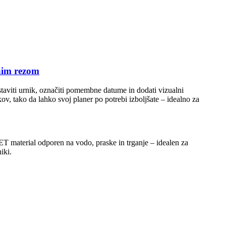
bnim rezom
ostaviti urnik, označiti pomembne datume in dodati vizualni
v, tako da lahko svoj planer po potrebi izboljšate – idealno za
T material odporen na vodo, praske in trganje – idealen za
iki.