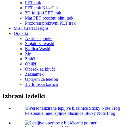
PET trak
PET trak Kiss Cut
3D folijski PET trak
Mat PET posebni oljni trak
Prozoren prekrivni PET trak
Misil Craft Designs
Dodatki
Akrilna sponka
Stojalo za washi
Kartica Washi
Žig
Zatiči
Obliži
Obesek za ključe
Zaznamek
Oprijem za telefon
3D folijska kartica
Izbrani izdelki
Personalizirane lepljive blazinice Sticky Note Frog