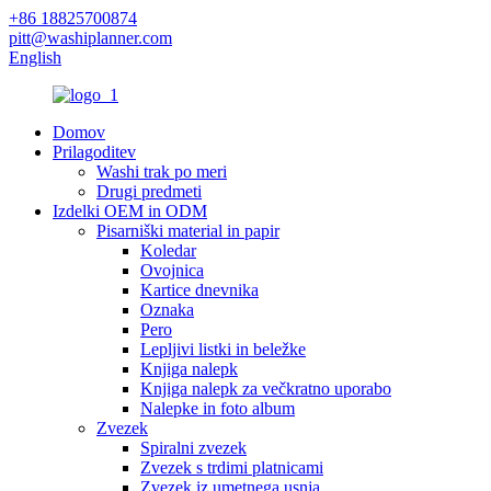
+86 18825700874
pitt@washiplanner.com
English
Domov
Prilagoditev
Washi trak po meri
Drugi predmeti
Izdelki OEM in ODM
Pisarniški material in papir
Koledar
Ovojnica
Kartice dnevnika
Oznaka
Pero
Lepljivi listki in beležke
Knjiga nalepk
Knjiga nalepk za večkratno uporabo
Nalepke in foto album
Zvezek
Spiralni zvezek
Zvezek s trdimi platnicami
Zvezek iz umetnega usnja