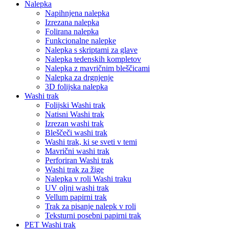
Nalepka
Napihnjena nalepka
Izrezana nalepka
Folirana nalepka
Funkcionalne nalepke
Nalepka s skriptami za glave
Nalepka tedenskih kompletov
Nalepka z mavričnim bleščicami
Nalepka za drgnjenje
3D folijska nalepka
Washi trak
Folijski Washi trak
Natisni Washi trak
Izrezan washi trak
Bleščeči washi trak
Washi trak, ki se sveti v temi
Mavrični washi trak
Perforiran Washi trak
Washi trak za žige
Nalepka v roli Washi traku
UV oljni washi trak
Vellum papirni trak
Trak za pisanje nalepk v roli
Teksturni posebni papirni trak
PET Washi trak