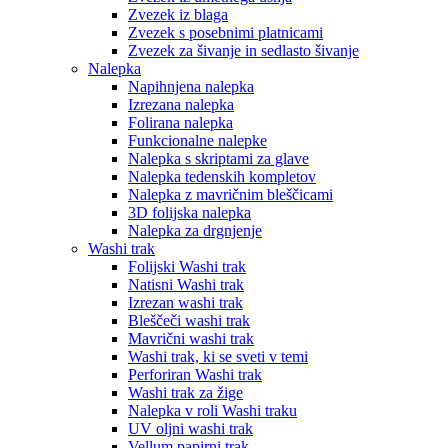
Zvezek iz blaga
Zvezek s posebnimi platnicami
Zvezek za šivanje in sedlasto šivanje
Nalepka
Napihnjena nalepka
Izrezana nalepka
Folirana nalepka
Funkcionalne nalepke
Nalepka s skriptami za glave
Nalepka tedenskih kompletov
Nalepka z mavričnim bleščicami
3D folijska nalepka
Nalepka za drgnjenje
Washi trak
Folijski Washi trak
Natisni Washi trak
Izrezan washi trak
Bleščeči washi trak
Mavrični washi trak
Washi trak, ki se sveti v temi
Perforiran Washi trak
Washi trak za žige
Nalepka v roli Washi traku
UV oljni washi trak
Vellum papirni trak