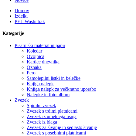
Novice
Domov
Izdelki
PET Washi trak
Kategorije
Pisarniški material in papir
Koledar
Ovojnica
Kartice dnevnika
Oznaka
Pero
Samolepilni listki in beležke
Knjiga nalepk
Knjiga nalepk za večkratno uporabo
Nalepke in foto album
Zvezek
Spiralni zvezek
Zvezek s trdimi platnicami
Zvezek iz umetnega usnja
Zvezek iz blaga
Zvezek za šivanje in sedlasto šivanje
Zvezek s posebnimi platnicami