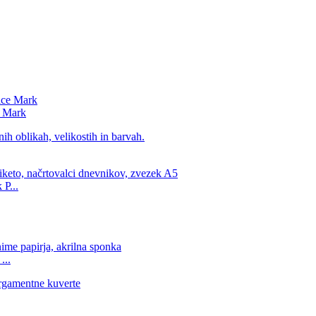
e Mark
 P...
...