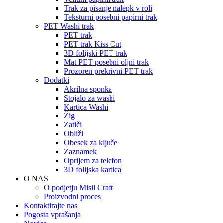
Trak za pisanje nalepk v roli
Teksturni posebni papirni trak
PET Washi trak
PET trak
PET trak Kiss Cut
3D folijski PET trak
Mat PET posebni oljni trak
Prozoren prekrivni PET trak
Dodatki
Akrilna sponka
Stojalo za washi
Kartica Washi
Žig
Zatiči
Obliži
Obesek za ključe
Zaznamek
Oprijem za telefon
3D folijska kartica
O NAS
O podjetju Misil Craft
Proizvodni proces
Kontaktirajte nas
Pogosta vprašanja