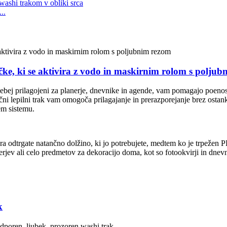
..
jenčke, ki se aktivira z vodo in maskirnim rolom s polju
 posebej prilagojeni za planerje, dnevnike in agende, vam pomagajo poen
i lepilni trak vam omogoča prilagajanje in prerazporejanje brez ostanko
kem sistemu.
 odtrgate natančno dolžino, ki jo potrebujete, medtem ko je trpežen PE
erjev ali celo predmetov za dekoracijo doma, kot so fotookvirji in dnevn
k
odporen, ljubek, prozoren washi trak