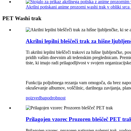
Akrilni potiskani anime prozorni washi trak v obliki srca .
PET Washi trak
Akrilni lepilni bleščeči trak za hišne ljubl
Ti akrilni lepilni bleščeči trakovi za hišne ljubljenčke,
pridih vašim dnevnim ali tedenskim preglednicam. Premičn
tiste, ki imajo radi prilagodljivost v svojem organizacijs
Funkcija poljubnega rezanja vam omogoča, da brez napora
okraševanje albumov, voščilnic, darilnega zavijanja, plan
poizvedba
podrobnost
Prilagojen vzorec Prozoren bleščeč PET tra
Prilagojen vzorec, prozoren natisnjen nalepni trak, vodo