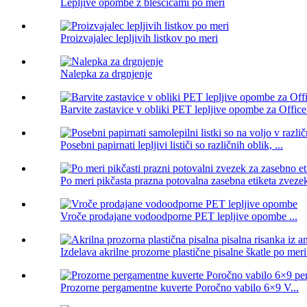
Lepljive opombe z bleščicami po meri
Proizvajalec lepljivih listkov po meri
Nalepka za drgnjenje
Barvite zastavice v obliki PET lepljive opombe za Offic
Posebni papirnati lepljivi lističi so različnih oblik, ...
Po meri pikčasta prazna potovalna zasebna etiketa zvezek
Vroče prodajane vodoodporne PET lepljive opombe ...
Izdelava akrilne prozorne plastične pisalne škatle po meri 
Prozorne pergamentne kuverte Poročno vabilo 6×9 V...