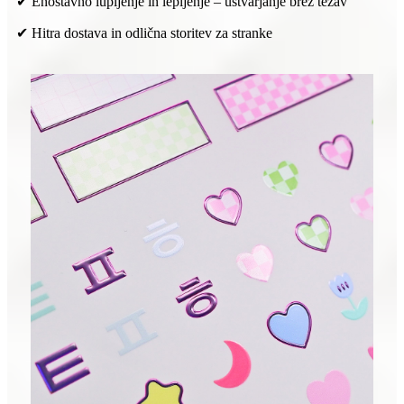
✔ Enostavno lupljenje in lepljenje – ustvarjanje brez težav
✔ Hitra dostava in odlična storitev za stranke