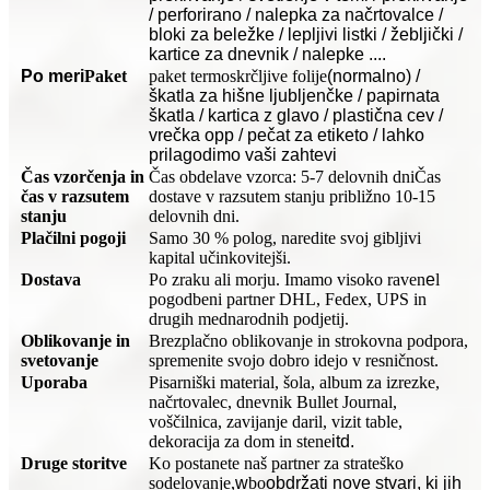
/ perforirano / nalepka za načrtovalce /
bloki za beležke / lepljivi listki / žebljički /
kartice za dnevnik / nalepke ....
Po meri
Paket
paket termoskrčljive folije
(normalno) /
škatla za hišne ljubljenčke / papirnata
škatla / kartica z glavo / plastična cev /
vrečka opp / pečat za etiketo / lahko
prilagodimo vaši zahtevi
Čas vzorčenja in
Čas obdelave vzorca: 5-7 delovnih dni
Čas
čas v razsutem
dostave v razsutem stanju približno 10-15
stanju
delovnih dni.
Plačilni pogoji
Samo 30 % polog, naredite svoj gibljivi
kapital učinkovitejši.
Dostava
Po zraku ali morju. Imamo visoko raven
e
l
pogodbeni partner DHL, Fedex, UPS in
drugih mednarodnih podjetij.
Oblikovanje in
Brezplačno oblikovanje in strokovna podpora,
svetovanje
spremenite svojo dobro idejo v resničnost.
Uporaba
Pisarniški material, šola, album za izrezke,
načrtovalec, dnevnik Bullet Journal,
voščilnica, zavijanje daril, vizit table,
dekoracija za dom in stene
itd.
Druge storitve
Ko postanete naš partner za strateško
sodelovanje,
w
bo
obdržati nove stvari, ki jih