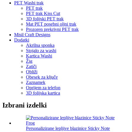
PET Washi trak
PET trak
PET trak Kiss Cut
3D folijski PET trak
Mat PET posebni oljni trak
Prozoren prekrivni PET trak
Misil Craft Designs
Dodatki
Akrilna sponka
Stojalo za washi
Kartica Washi
Žig
Zatiči
Obliži
Obesek za ključe
Zaznamek
Oprijem za telefon
3D folijska kartica
Izbrani izdelki
Personalizirane lepljive blazinice Sticky Note