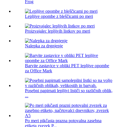
Frog
Lepljive opombe z bleščicami po meri
Proizvajalec lepljivih listkov po meri
Nalepka za drgnjenje
Barvite zastavice v obliki PET lepljive opombe
za Office Mark
Posebni papirnati lepljivi lističi so različnih oblik,
...
Po meri pikčasta prazna potovalna zasebna
etiketa zvezek P...