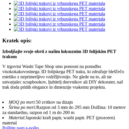
Kratek opis:
Izboljšajte svoje obrti z našim luksuznim 3D folijskim PET
trakom
V trgovini Washi Tape Shop smo ponosni na ponudbo
visokokakovostnega 3D folijskega PET traku, ki združuje bleščečo
estetiko z neprimerljivo vzdržljivostjo. Ne glede na to, ali ste
ustvarjalec scrapbookov, ljubitelj dnevnikov ali DIY dekorater, naš
trak doda pridih elegance in dimenzije vsakemu projektu.
MOQ po meri:
50 zvitkov na dizajn
Širina po meri:
Razpon od 3 mm do 295 mm Dolžina: 10 metrov
za standardno, razpon od 1 m do 200 m
Material:
Japonski kraft papir, washi papir. PET (prozoren)
material
Pošljite nam e-pošto