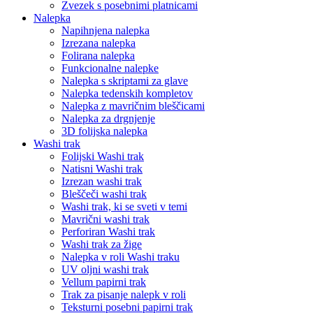
Zvezek s posebnimi platnicami
Nalepka
Napihnjena nalepka
Izrezana nalepka
Folirana nalepka
Funkcionalne nalepke
Nalepka s skriptami za glave
Nalepka tedenskih kompletov
Nalepka z mavričnim bleščicami
Nalepka za drgnjenje
3D folijska nalepka
Washi trak
Folijski Washi trak
Natisni Washi trak
Izrezan washi trak
Bleščeči washi trak
Washi trak, ki se sveti v temi
Mavrični washi trak
Perforiran Washi trak
Washi trak za žige
Nalepka v roli Washi traku
UV oljni washi trak
Vellum papirni trak
Trak za pisanje nalepk v roli
Teksturni posebni papirni trak