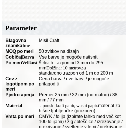
Parameter
Blagovna
Misil Craft
znamka
Ime
MOQ po meri
50 zvitkov na dizajn
C
običaj
Barva
Vse barve je mogoče natisniti
Po meri
Velikost
Širina
th: razpon od 3 mm do 295
mm
Dolžina: 10 metrov
za
standardno
,razpon od 1 m do 200 m
Cev z
O
ena barva / dve barvi / je mogoče
logotipom po
prilagoditi
meri
P
jedro aperja
Premer 25 mm / 32 mm (normalno) / 38
mm / 77 mm
Material
Japonski kraft papir, washi papir.
material za
hišne ljubljenčke (prozoren)
Vrsta po meri
CMYK / folija (izbirate lahko med več kot
100 folijami) / žig / bleščice / izrezovanje /
prekrivanje / svetlenje v temi / prekrivanje