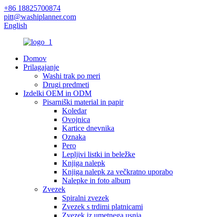
+86 18825700874
pitt@washiplanner.com
English
Domov
Prilagajanje
Washi trak po meri
Drugi predmeti
Izdelki OEM in ODM
Pisarniški material in papir
Koledar
Ovojnica
Kartice dnevnika
Oznaka
Pero
Lepljivi listki in beležke
Knjiga nalepk
Knjiga nalepk za večkratno uporabo
Nalepke in foto album
Zvezek
Spiralni zvezek
Zvezek s trdimi platnicami
Zvezek iz umetnega usnja