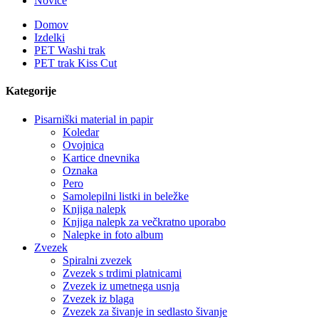
Novice
Domov
Izdelki
PET Washi trak
PET trak Kiss Cut
Kategorije
Pisarniški material in papir
Koledar
Ovojnica
Kartice dnevnika
Oznaka
Pero
Samolepilni listki in beležke
Knjiga nalepk
Knjiga nalepk za večkratno uporabo
Nalepke in foto album
Zvezek
Spiralni zvezek
Zvezek s trdimi platnicami
Zvezek iz umetnega usnja
Zvezek iz blaga
Zvezek za šivanje in sedlasto šivanje