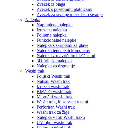
Zvezek iz blaga
Zvezek s posebnimi platnicami
Zvezek za šivanje in sedlasto šivanje
Nalepka
Napihnjena nalepka
Izrezana nalepka
Folirana nalepka
Funkcionalne nalepke
Nalepka s skriptami za glave
Nalepka tedenskih kompletov
Nalepka z mavričnim bleščicami
3D folijska nalepka
Nalepka za drgnjenje
Washi trak
Folijski Washi trak
Natisni Washi trak
Izrezan washi trak
Bleščeči washi trak
Mavrični washi trak
Washi trak, ki se sveti v temi
Perforiran Washi trak
Washi trak za žige
Nalepka v roli Washi traku
UV oljni washi trak
Vellum papirni trak