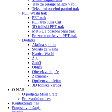
Trak za pisanje nalepk v roli
Teksturni posebni papirni trak
PET Washi trak
PET trak
PET trak Kiss Cut
3D folijski PET trak
Mat PET posebni oljni trak
Prozoren prekrivni PET trak
Dodatki
Akrilna sponka
Stojalo za washi
Kartica Washi
Žig
Zatiči
Obliži
Obesek za ključe
Zaznamek
Oprijem za telefon
3D folijska kartica
O NAS
O podjetju Misil Craft
Proizvodni proces
Kontaktirajte nas
Pogosta vprašanja