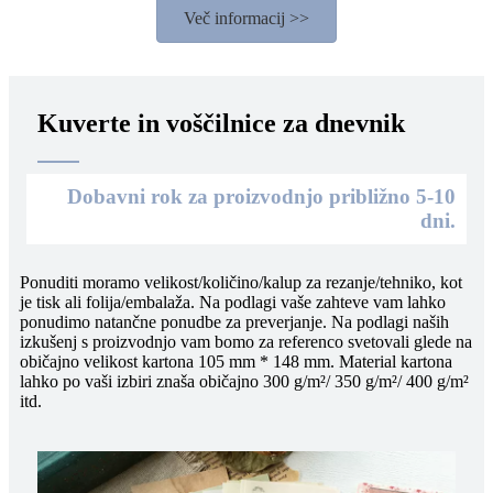
Več informacij >>
Kuverte in voščilnice za dnevnik
Dobavni rok za proizvodnjo približno 5-10
dni.
Ponuditi moramo velikost/količino/kalup za rezanje/tehniko, kot
je tisk ali folija/embalaža. Na podlagi vaše zahteve vam lahko
ponudimo natančne ponudbe za preverjanje. Na podlagi naših
izkušenj s proizvodnjo vam bomo za referenco svetovali glede na
običajno velikost kartona 105 mm * 148 mm. Material kartona
lahko po vaši izbiri znaša običajno 300 g/m²/ 350 g/m²/ 400 g/m²
itd.