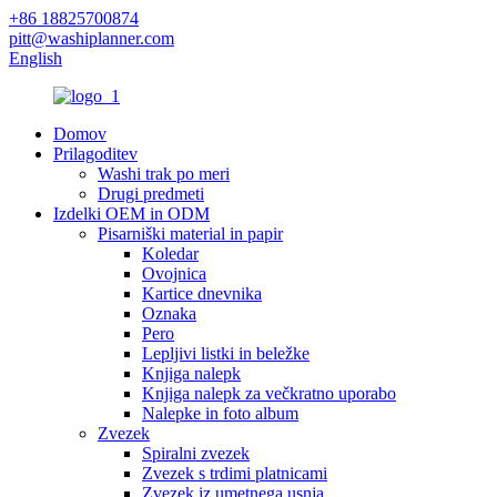
+86 18825700874
pitt@washiplanner.com
English
Domov
Prilagoditev
Washi trak po meri
Drugi predmeti
Izdelki OEM in ODM
Pisarniški material in papir
Koledar
Ovojnica
Kartice dnevnika
Oznaka
Pero
Lepljivi listki in beležke
Knjiga nalepk
Knjiga nalepk za večkratno uporabo
Nalepke in foto album
Zvezek
Spiralni zvezek
Zvezek s trdimi platnicami
Zvezek iz umetnega usnja