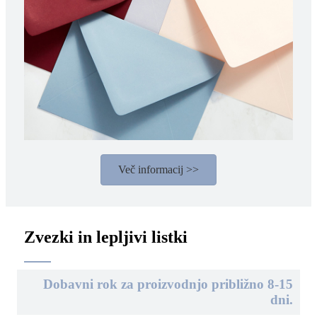
Več informacij >>
Zvezki in lepljivi listki
Dobavni rok za proizvodnjo približno 8-15
dni.