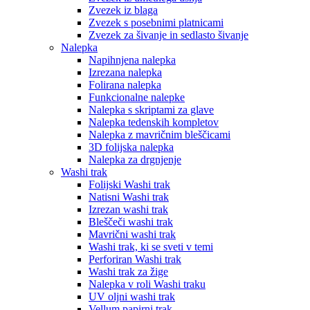
Zvezek iz blaga
Zvezek s posebnimi platnicami
Zvezek za šivanje in sedlasto šivanje
Nalepka
Napihnjena nalepka
Izrezana nalepka
Folirana nalepka
Funkcionalne nalepke
Nalepka s skriptami za glave
Nalepka tedenskih kompletov
Nalepka z mavričnim bleščicami
3D folijska nalepka
Nalepka za drgnjenje
Washi trak
Folijski Washi trak
Natisni Washi trak
Izrezan washi trak
Bleščeči washi trak
Mavrični washi trak
Washi trak, ki se sveti v temi
Perforiran Washi trak
Washi trak za žige
Nalepka v roli Washi traku
UV oljni washi trak
Vellum papirni trak