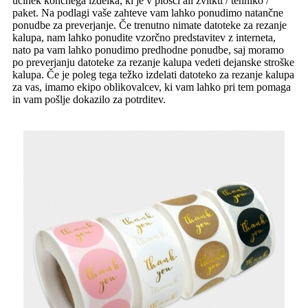
učinek končnega izdelka, ki je v plošči ali zvitku / tehniko /
paket. Na podlagi vaše zahteve vam lahko ponudimo natančne
ponudbe za preverjanje. Če trenutno nimate datoteke za rezanje
kalupa, nam lahko ponudite vzorčno predstavitev z interneta,
nato pa vam lahko ponudimo predhodne ponudbe, saj moramo
po preverjanju datoteke za rezanje kalupa vedeti dejanske stroške
kalupa. Če je poleg tega težko izdelati datoteko za rezanje kalupa
za vas, imamo ekipo oblikovalcev, ki vam lahko pri tem pomaga
in vam pošlje dokazilo za potrditev.