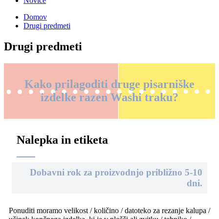
Novice
Domov
Drugi predmeti
Drugi predmeti
Kako prilagoditi druge pisarniške
izdelke razen Washi traku?
Nalepka in etiketa
Dobavni rok za proizvodnjo približno 5-10
dni.
Ponuditi moramo velikost / količino / datoteko za rezanje kalupa /