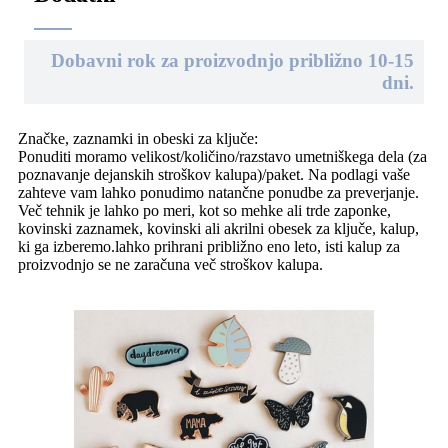
Dobavni rok za proizvodnjo približno 10-15
dni.
Značke, zaznamki in obeski za ključe:
Ponuditi moramo velikost/količino/razstavo umetniškega dela (za
poznavanje dejanskih stroškov kalupa)/paket. Na podlagi vaše
zahteve vam lahko ponudimo natančne ponudbe za preverjanje.
Več tehnik je lahko po meri, kot so mehke ali trde zaponke,
kovinski zaznamek, kovinski ali akrilni obesek za ključe, kalup,
ki ga izberemo.
lahko prihrani približno eno leto, isti kalup za
proizvodnjo se ne zaračuna več stroškov kalupa.