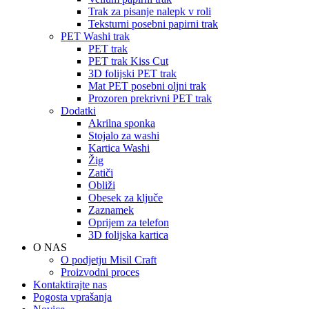
Trak za pisanje nalepk v roli
Teksturni posebni papirni trak
PET Washi trak
PET trak
PET trak Kiss Cut
3D folijski PET trak
Mat PET posebni oljni trak
Prozoren prekrivni PET trak
Dodatki
Akrilna sponka
Stojalo za washi
Kartica Washi
Žig
Zatiči
Obliži
Obesek za ključe
Zaznamek
Oprijem za telefon
3D folijska kartica
O NAS
O podjetju Misil Craft
Proizvodni proces
Kontaktirajte nas
Pogosta vprašanja