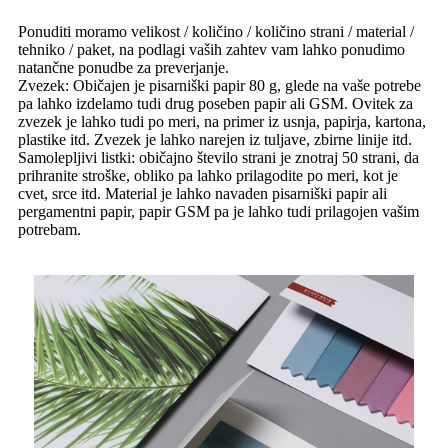
Ponuditi moramo velikost / količino / količino strani / material /
tehniko / paket, na podlagi vaših zahtev vam lahko ponudimo
natančne ponudbe za preverjanje.
Zvezek: Običajen je pisarniški papir 80 g, glede na vaše potrebe
pa lahko izdelamo tudi drug poseben papir ali GSM. Ovitek za
zvezek je lahko tudi po meri, na primer iz usnja, papirja, kartona,
plastike itd. Zvezek je lahko narejen iz tuljave, zbirne linije itd.
Samolepljivi listki: običajno število strani je znotraj 50 strani, da
prihranite stroške, obliko pa lahko prilagodite po meri, kot je
cvet, srce itd. Material je lahko navaden pisarniški papir ali
pergamentni papir, papir GSM pa je lahko tudi prilagojen vašim
potrebam.