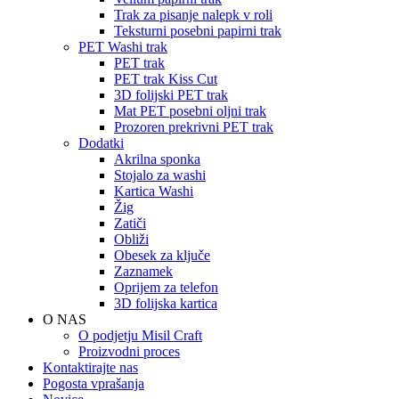
Trak za pisanje nalepk v roli
Teksturni posebni papirni trak
PET Washi trak
PET trak
PET trak Kiss Cut
3D folijski PET trak
Mat PET posebni oljni trak
Prozoren prekrivni PET trak
Dodatki
Akrilna sponka
Stojalo za washi
Kartica Washi
Žig
Zatiči
Obliži
Obesek za ključe
Zaznamek
Oprijem za telefon
3D folijska kartica
O NAS
O podjetju Misil Craft
Proizvodni proces
Kontaktirajte nas
Pogosta vprašanja