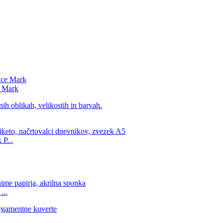
e Mark
 P...
...