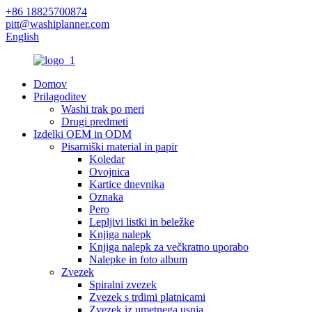
+86 18825700874
pitt@washiplanner.com
English
Domov
Prilagoditev
Washi trak po meri
Drugi predmeti
Izdelki OEM in ODM
Pisarniški material in papir
Koledar
Ovojnica
Kartice dnevnika
Oznaka
Pero
Lepljivi listki in beležke
Knjiga nalepk
Knjiga nalepk za večkratno uporabo
Nalepke in foto album
Zvezek
Spiralni zvezek
Zvezek s trdimi platnicami
Zvezek iz umetnega usnja