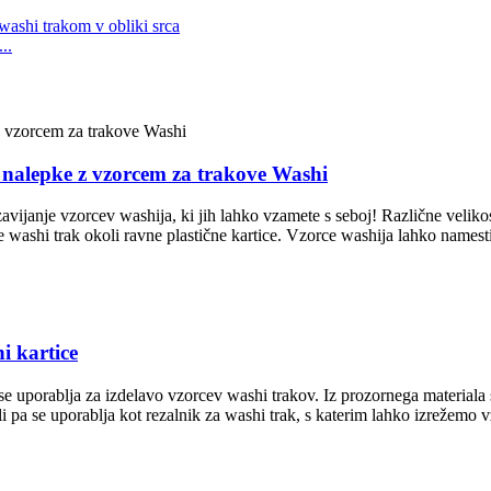
..
a nalepke z vzorcem za trakove Washi
zavijanje vzorcev washija, ki jih lahko vzamete s seboj! Različne velikost
e washi trak okoli ravne plastične kartice. Vzorce washija lahko namesti
i kartice
se uporablja za izdelavo vzorcev washi trakov. Iz prozornega materiala s
i pa se uporablja kot rezalnik za washi trak, s katerim lahko izrežemo v