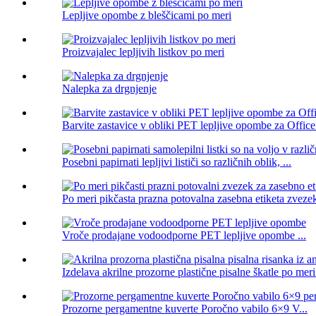
Lepljive opombe z bleščicami po meri
Proizvajalec lepljivih listkov po meri
Nalepka za drgnjenje
Barvite zastavice v obliki PET lepljive opombe za Offic
Posebni papirnati lepljivi lističi so različnih oblik, ...
Po meri pikčasta prazna potovalna zasebna etiketa zvezek
Vroče prodajane vodoodporne PET lepljive opombe ...
Izdelava akrilne prozorne plastične pisalne škatle po meri 
Prozorne pergamentne kuverte Poročno vabilo 6×9 V...