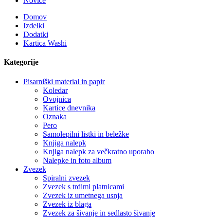
Novice
Domov
Izdelki
Dodatki
Kartica Washi
Kategorije
Pisarniški material in papir
Koledar
Ovojnica
Kartice dnevnika
Oznaka
Pero
Samolepilni listki in beležke
Knjiga nalepk
Knjiga nalepk za večkratno uporabo
Nalepke in foto album
Zvezek
Spiralni zvezek
Zvezek s trdimi platnicami
Zvezek iz umetnega usnja
Zvezek iz blaga
Zvezek za šivanje in sedlasto šivanje