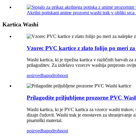
Akrilni potiskani anime prozorni washi trak v obliki srca .
Kartica Washi
Vzorec PVC kartice z zlato folijo po meri z
Washi kartica, ki je trpežna kartica v različnih barvah za 
prilagoditev. Za izdelavo vzorcev washija preprosto ovijt
poizvedba
podrobnost
Prilagodite priljubljene prozorne PVC Wash
Washi kartica, ki je PVC kartica za vzorce washi trakov, 
dizajn čudovit. Washi trak je enostaven za shranjevanje al
pisarniški material.
poizvedba
podrobnost