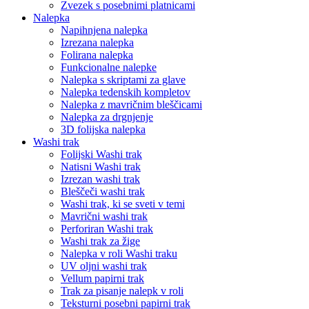
Zvezek s posebnimi platnicami
Nalepka
Napihnjena nalepka
Izrezana nalepka
Folirana nalepka
Funkcionalne nalepke
Nalepka s skriptami za glave
Nalepka tedenskih kompletov
Nalepka z mavričnim bleščicami
Nalepka za drgnjenje
3D folijska nalepka
Washi trak
Folijski Washi trak
Natisni Washi trak
Izrezan washi trak
Bleščeči washi trak
Washi trak, ki se sveti v temi
Mavrični washi trak
Perforiran Washi trak
Washi trak za žige
Nalepka v roli Washi traku
UV oljni washi trak
Vellum papirni trak
Trak za pisanje nalepk v roli
Teksturni posebni papirni trak