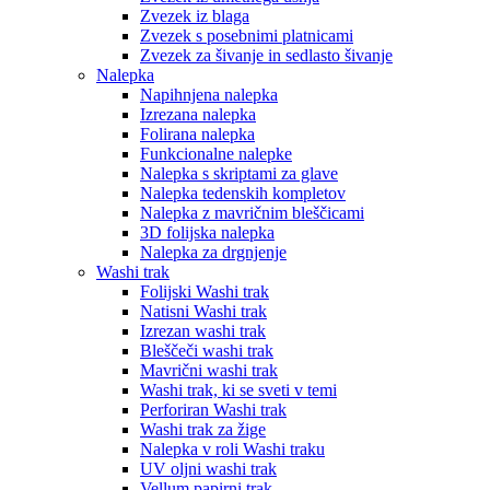
Zvezek iz blaga
Zvezek s posebnimi platnicami
Zvezek za šivanje in sedlasto šivanje
Nalepka
Napihnjena nalepka
Izrezana nalepka
Folirana nalepka
Funkcionalne nalepke
Nalepka s skriptami za glave
Nalepka tedenskih kompletov
Nalepka z mavričnim bleščicami
3D folijska nalepka
Nalepka za drgnjenje
Washi trak
Folijski Washi trak
Natisni Washi trak
Izrezan washi trak
Bleščeči washi trak
Mavrični washi trak
Washi trak, ki se sveti v temi
Perforiran Washi trak
Washi trak za žige
Nalepka v roli Washi traku
UV oljni washi trak
Vellum papirni trak