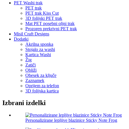
PET Washi trak
PET trak
PET trak Kiss Cut
3D folijski PET trak
Mat PET posebni oljni trak
Prozoren prekrivni PET trak
Misil Craft Designs
Dodatki
Akrilna sponka
Stojalo za washi
Kartica Washi
Žig
Zatiči
Obliži
Obesek za ključe
Zaznamek
Oprijem za telefon
3D folijska kartica
Izbrani izdelki
Personalizirane lepljive blazinice Sticky Note Frog