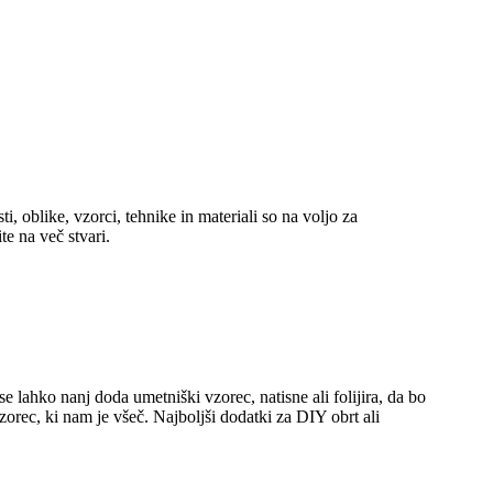
i, oblike, vzorci, tehnike in materiali so na voljo za
te na več stvari.
e lahko nanj doda umetniški vzorec, natisne ali folijira, da bo
zorec, ki nam je všeč. Najboljši dodatki za DIY obrt ali