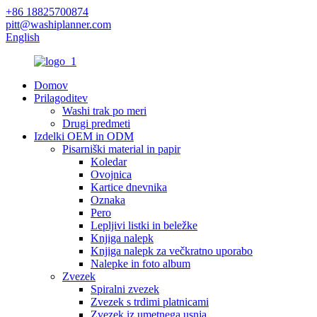
+86 18825700874
pitt@washiplanner.com
English
Domov
Prilagoditev
Washi trak po meri
Drugi predmeti
Izdelki OEM in ODM
Pisarniški material in papir
Koledar
Ovojnica
Kartice dnevnika
Oznaka
Pero
Lepljivi listki in beležke
Knjiga nalepk
Knjiga nalepk za večkratno uporabo
Nalepke in foto album
Zvezek
Spiralni zvezek
Zvezek s trdimi platnicami
Zvezek iz umetnega usnja