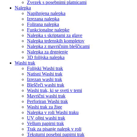
Zvezek s posebnimi platnicami
Nalepka
Napihnjena nalepka
Izrezana nalepka
Folirana nalepka
Funkcionalne nalepke
Nalepka s skriptami za glave
Nalepka tedenskih kompletov
Nalepka z mavričnim bleščicami
Nalepka za drgnjenje
3D folijska nalepka
Washi trak
Folijski Washi trak
Natisni Washi trak
Izrezan washi trak
Bleščeči washi trak
Washi trak, ki se sveti v temi
Mavrični washi trak
Perforiran Washi trak
Washi trak za žige
Nalepka v roli Washi traku
UV oljni washi trak
Vellum papirni trak
Trak za pisanje nalepk v roli
Teksturni posebni papirni trak