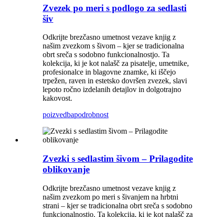
Zvezek po meri s podlogo za sedlasti
šiv
Odkrijte brezčasno umetnost vezave knjig z
našim zvezkom s šivom – kjer se tradicionalna
obrt sreča s sodobno funkcionalnostjo. Ta
kolekcija, ki je kot nalašč za pisatelje, umetnike,
profesionalce in blagovne znamke, ki iščejo
trpežen, raven in estetsko dovršen zvezek, slavi
lepoto ročno izdelanih detajlov in dolgotrajno
kakovost.
poizvedba
podrobnost
Zvezki s sedlastim šivom – Prilagodite
oblikovanje
Odkrijte brezčasno umetnost vezave knjig z
našim zvezkom po meri s šivanjem na hrbtni
strani – kjer se tradicionalna obrt sreča s sodobno
funkcionalnostjo. Ta kolekcija, ki je kot nalašč za