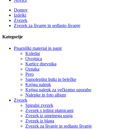
Novice
Domov
Izdelki
Zvezek
Zvezek za šivanje in sedlasto šivanje
Kategorije
Pisarniški material in papir
Koledar
Ovojnica
Kartice dnevnika
Oznaka
Pero
Samolepilni listki in beležke
Knjiga nalepk
Knjiga nalepk za večkratno uporabo
Nalepke in foto album
Zvezek
Spiralni zvezek
Zvezek s trdimi platnicami
Zvezek iz umetnega usnja
Zvezek iz blaga
Zvezek za šivanje in sedlasto šivanje