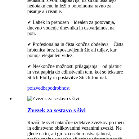
sedlastim šivom zagotavlja, da strani ostanejo
nedotaknjene in ležijo popolnoma ravno za
pisanje ali risanje.
✔ Lahek in prenosen – idealen za potovanja,
dnevno vodenje dnevnika in ustvarjalnost na
poti.
✔ Profesionalna in čista končna obdelava – Čista
hrbtenica brez izpostavljenih žic ali tuljav, kar
ponuja eleganten videz.
✔ Neskončne možnosti prilagajanja – od platnic
in vrst papirja do edinstvenih tem, kot so teksture
Stitch Fluffy in postavitve Stitch Journal.
poizvedba
podrobnost
Zvezek za sestavo s šivi
Raziščite svet natančne izdelave zvezkov po meri
in edinstveno oblikovanimi vezanimi zvezki. Ne
glede na to, ali gre za osebno ustvarjalnost,