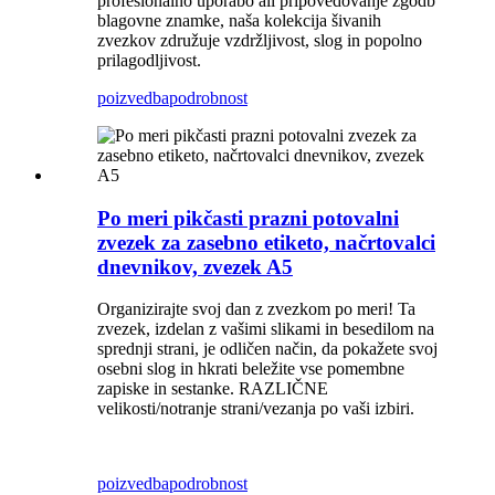
profesionalno uporabo ali pripovedovanje zgodb
blagovne znamke, naša kolekcija šivanih
zvezkov združuje vzdržljivost, slog in popolno
prilagodljivost.
poizvedba
podrobnost
Po meri pikčasti prazni potovalni
zvezek za zasebno etiketo, načrtovalci
dnevnikov, zvezek A5
Organizirajte svoj dan z zvezkom po meri! Ta
zvezek, izdelan z vašimi slikami in besedilom na
sprednji strani, je odličen način, da pokažete svoj
osebni slog in hkrati beležite vse pomembne
zapiske in sestanke. RAZLIČNE
velikosti/notranje strani/vezanja po vaši izbiri.
poizvedba
podrobnost