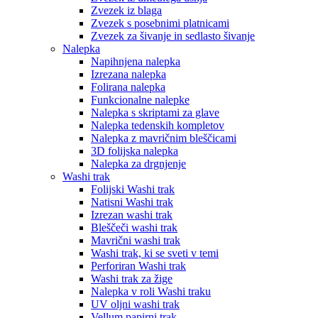
Zvezek iz blaga
Zvezek s posebnimi platnicami
Zvezek za šivanje in sedlasto šivanje
Nalepka
Napihnjena nalepka
Izrezana nalepka
Folirana nalepka
Funkcionalne nalepke
Nalepka s skriptami za glave
Nalepka tedenskih kompletov
Nalepka z mavričnim bleščicami
3D folijska nalepka
Nalepka za drgnjenje
Washi trak
Folijski Washi trak
Natisni Washi trak
Izrezan washi trak
Bleščeči washi trak
Mavrični washi trak
Washi trak, ki se sveti v temi
Perforiran Washi trak
Washi trak za žige
Nalepka v roli Washi traku
UV oljni washi trak
Vellum papirni trak