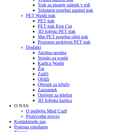
Trak za pisanje nalepk v roli
Teksturni posebni papirni trak
PET Washi trak
PET trak
PET trak Kiss Cut
3D folijski PET trak
Mat PET posebni oljni trak
Prozoren prekrivni PET trak
Dodatki
Akrilna sponka
Stojalo za washi
Kartica Washi
Žig
Zatiči
Obliži
Obesek za ključe
Zaznamek
Oprijem za telefon
3D folijska kartica
O NAS
O podjetju Misil Craft
Proizvodni proces
Kontaktirajte nas
Pogosta vprašanja