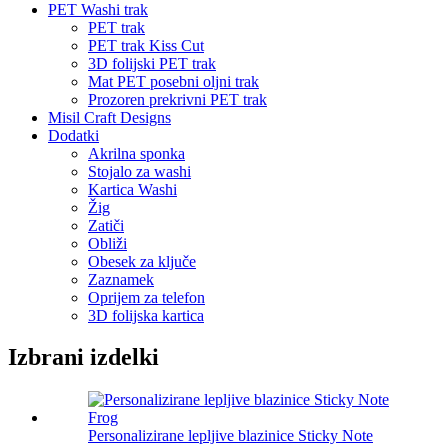
PET Washi trak
PET trak
PET trak Kiss Cut
3D folijski PET trak
Mat PET posebni oljni trak
Prozoren prekrivni PET trak
Misil Craft Designs
Dodatki
Akrilna sponka
Stojalo za washi
Kartica Washi
Žig
Zatiči
Obliži
Obesek za ključe
Zaznamek
Oprijem za telefon
3D folijska kartica
Izbrani izdelki
Personalizirane lepljive blazinice Sticky Note