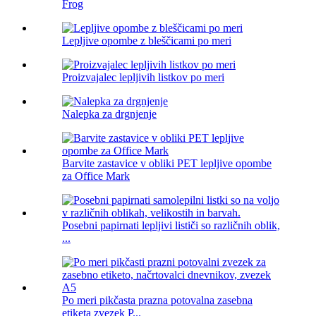
Frog
Lepljive opombe z bleščicami po meri
Proizvajalec lepljivih listkov po meri
Nalepka za drgnjenje
Barvite zastavice v obliki PET lepljive opombe
za Office Mark
Posebni papirnati lepljivi lističi so različnih oblik,
...
Po meri pikčasta prazna potovalna zasebna
etiketa zvezek P...