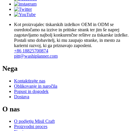
Kot proizvajalec tiskarskih izdelkov OEM in ODM se
osredotočamo na izzive in pritiske strank ter jim še naprej
zagotavljamo najbolj konkurenčne rešitve za tiskarske izdelke.
Postali smo dobavitelj, ki mu zaupajo stranke, in mesto za
karierni razvoj, ki ga priznavajo zaposleni.
+86 18825700874
pitt@washiplanner.com
Nega
Kontaktirajte nas
Oblikovanje in naročila
Popust in dogodek
Dostava
O nas
O podjetju Misil Craft
Proizvodni proces