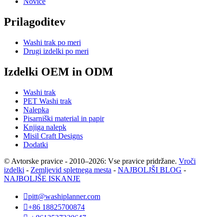
Novice
Prilagoditev
Washi trak po meri
Drugi izdelki po meri
Izdelki OEM in ODM
Washi trak
PET Washi trak
Nalepka
Pisarniški material in papir
Knjiga nalepk
Misil Craft Designs
Dodatki
© Avtorske pravice - 2010–2026: Vse pravice pridržane.
Vroči
izdelki
-
Zemljevid spletnega mesta
-
NAJBOLJŠI BLOG
-
NAJBOLJŠE ISKANJE

pitt@washiplanner.com

+86 18825700874