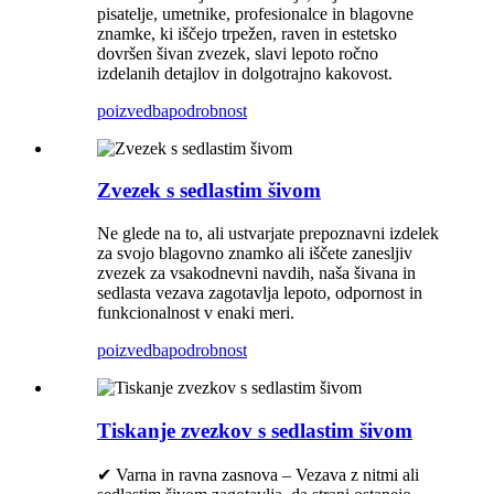
pisatelje, umetnike, profesionalce in blagovne
znamke, ki iščejo trpežen, raven in estetsko
dovršen šivan zvezek, slavi lepoto ročno
izdelanih detajlov in dolgotrajno kakovost.
poizvedba
podrobnost
Zvezek s sedlastim šivom
Ne glede na to, ali ustvarjate prepoznavni izdelek
za svojo blagovno znamko ali iščete zanesljiv
zvezek za vsakodnevni navdih, naša šivana in
sedlasta vezava zagotavlja lepoto, odpornost in
funkcionalnost v enaki meri.
poizvedba
podrobnost
Tiskanje zvezkov s sedlastim šivom
✔ Varna in ravna zasnova – Vezava z nitmi ali