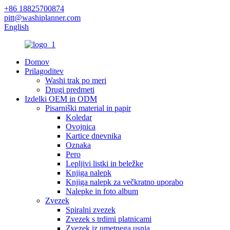
+86 18825700874
pitt@washiplanner.com
English
Domov
Prilagoditev
Washi trak po meri
Drugi predmeti
Izdelki OEM in ODM
Pisarniški material in papir
Koledar
Ovojnica
Kartice dnevnika
Oznaka
Pero
Lepljivi listki in beležke
Knjiga nalepk
Knjiga nalepk za večkratno uporabo
Nalepke in foto album
Zvezek
Spiralni zvezek
Zvezek s trdimi platnicami
Zvezek iz umetnega usnja