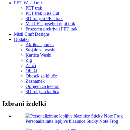
PET Washi trak
PET trak
PET trak Kiss Cut
3D folijski PET trak
Mat PET posebni oljni trak
Prozoren prekrivni PET trak
Misil Craft Designs
Dodatki
Akrilna sponka
Stojalo za washi
Kartica Washi
Žig
Zatiči
Obliži
Obesek za ključe
Zaznamek
Oprijem za telefon
3D folijska kartica
Izbrani izdelki
Personalizirane lepljive blazinice Sticky Note Frog