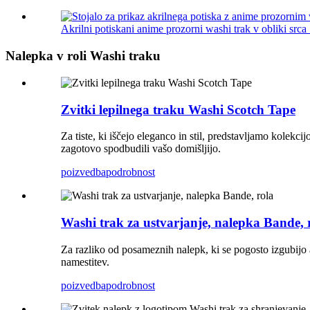
Akrilni potiskani anime prozorni washi trak v obliki srca .
Nalepka v roli Washi traku
Zvitki lepilnega traku Washi Scotch Tape
Za tiste, ki iščejo eleganco in stil, predstavljamo kolekc
zagotovo spodbudili vašo domišljijo.
poizvedba
podrobnost
Washi trak za ustvarjanje, nalepka Bande, 
Za razliko od posameznih nalepk, ki se pogosto izgubijo al
namestitev.
poizvedba
podrobnost