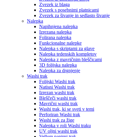
Zvezek iz blaga
Zvezek s posebnimi platnicami
Zvezek za šivanje in sedlasto šivanje
Nalepka
Napihnjena nalepka
Izrezana nalepka
Folirana nalepka
Funkcionalne nalepke
Nalepka s skriptami za glave
Nalepka tedenskih kompletov
Nalepka z mavričnim bleščicami
3D folijska nalepka
Nalepka za drgnjenje
Washi trak
Folijski Washi trak
Natisni Washi trak
Izrezan washi trak
Bleščeči washi trak
Mavrični washi trak
Washi trak, ki se sveti v temi
Perforiran Washi trak
Washi trak za žige
Nalepka v roli Washi traku
UV oljni washi trak
Vellum papirni trak