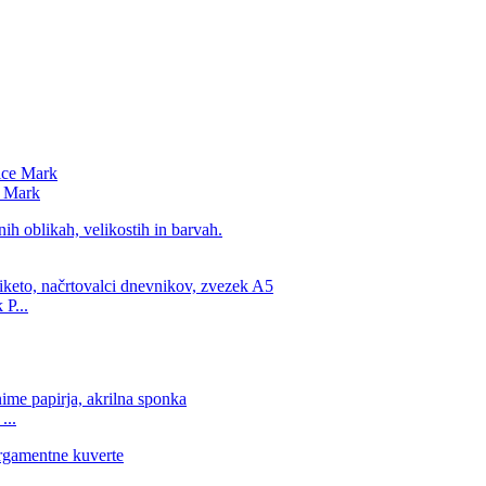
e Mark
 P...
...