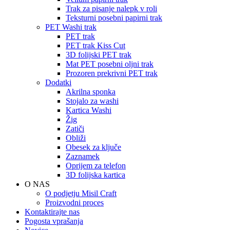
Trak za pisanje nalepk v roli
Teksturni posebni papirni trak
PET Washi trak
PET trak
PET trak Kiss Cut
3D folijski PET trak
Mat PET posebni oljni trak
Prozoren prekrivni PET trak
Dodatki
Akrilna sponka
Stojalo za washi
Kartica Washi
Žig
Zatiči
Obliži
Obesek za ključe
Zaznamek
Oprijem za telefon
3D folijska kartica
O NAS
O podjetju Misil Craft
Proizvodni proces
Kontaktirajte nas
Pogosta vprašanja