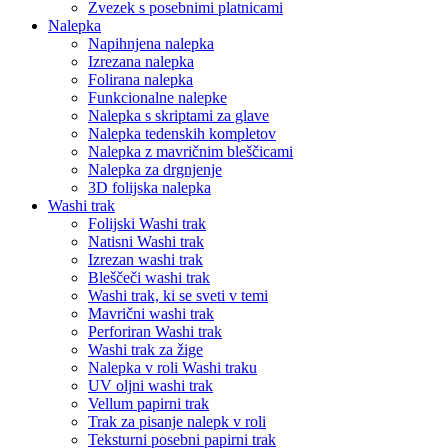
Zvezek s posebnimi platnicami
Nalepka
Napihnjena nalepka
Izrezana nalepka
Folirana nalepka
Funkcionalne nalepke
Nalepka s skriptami za glave
Nalepka tedenskih kompletov
Nalepka z mavričnim bleščicami
Nalepka za drgnjenje
3D folijska nalepka
Washi trak
Folijski Washi trak
Natisni Washi trak
Izrezan washi trak
Bleščeči washi trak
Washi trak, ki se sveti v temi
Mavrični washi trak
Perforiran Washi trak
Washi trak za žige
Nalepka v roli Washi traku
UV oljni washi trak
Vellum papirni trak
Trak za pisanje nalepk v roli
Teksturni posebni papirni trak