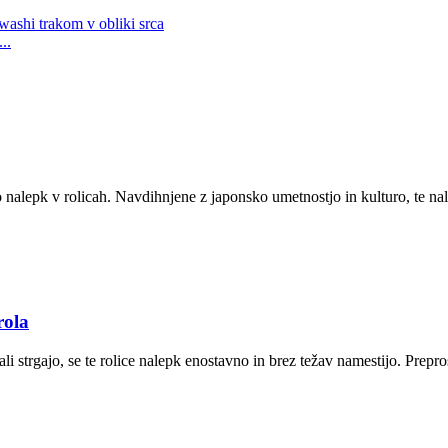
..
ijo nalepk v rolicah. Navdihnjene z japonsko umetnostjo in kulturo, te nal
rola
i strgajo, se te rolice nalepk enostavno in brez težav namestijo. Prepro