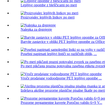
Lepljive opombe z bleščicami po meri
Proizvajalec lepljivih listkov po meri
Nalepka za drgnjenje
Barvite zastavice v obliki PET lepljive opombe za Offic
Posebni papirnati lepljivi lističi so različnih oblik, ...
Po meri pikčasta prazna potovalna zasebna etiketa zvezek
Vroče prodajane vodoodporne PET lepljive opombe ...
Izdelava akrilne prozorne plastične pisalne škatle po meri 
Prozorne pergamentne kuverte Poročno vabilo 6×9 V...