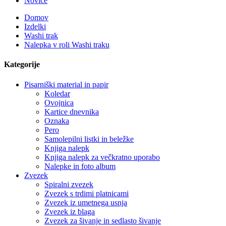
Novice
Domov
Izdelki
Washi trak
Nalepka v roli Washi traku
Kategorije
Pisarniški material in papir
Koledar
Ovojnica
Kartice dnevnika
Oznaka
Pero
Samolepilni listki in beležke
Knjiga nalepk
Knjiga nalepk za večkratno uporabo
Nalepke in foto album
Zvezek
Spiralni zvezek
Zvezek s trdimi platnicami
Zvezek iz umetnega usnja
Zvezek iz blaga
Zvezek za šivanje in sedlasto šivanje