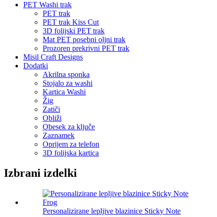
PET Washi trak
PET trak
PET trak Kiss Cut
3D folijski PET trak
Mat PET posebni oljni trak
Prozoren prekrivni PET trak
Misil Craft Designs
Dodatki
Akrilna sponka
Stojalo za washi
Kartica Washi
Žig
Zatiči
Obliži
Obesek za ključe
Zaznamek
Oprijem za telefon
3D folijska kartica
Izbrani izdelki
Personalizirane lepljive blazinice Sticky Note