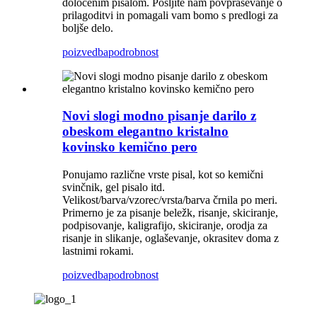
določenim pisalom. Pošljite nam povpraševanje o
prilagoditvi in ​​pomagali vam bomo s predlogi za
boljše delo.
poizvedba
podrobnost
Novi slogi modno pisanje darilo z
obeskom elegantno kristalno
kovinsko kemično pero
Ponujamo različne vrste pisal, kot so kemični
svinčnik, gel pisalo itd.
Velikost/barva/vzorec/vrsta/barva črnila po meri.
Primerno je za pisanje beležk, risanje, skiciranje,
podpisovanje, kaligrafijo, skiciranje, orodja za
risanje in slikanje, oglaševanje, okrasitev doma z
lastnimi rokami.
poizvedba
podrobnost