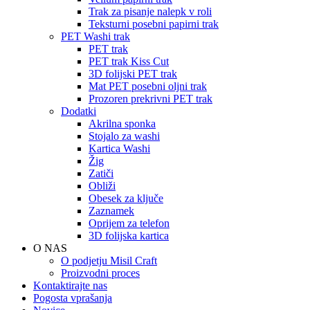
Trak za pisanje nalepk v roli
Teksturni posebni papirni trak
PET Washi trak
PET trak
PET trak Kiss Cut
3D folijski PET trak
Mat PET posebni oljni trak
Prozoren prekrivni PET trak
Dodatki
Akrilna sponka
Stojalo za washi
Kartica Washi
Žig
Zatiči
Obliži
Obesek za ključe
Zaznamek
Oprijem za telefon
3D folijska kartica
O NAS
O podjetju Misil Craft
Proizvodni proces
Kontaktirajte nas
Pogosta vprašanja