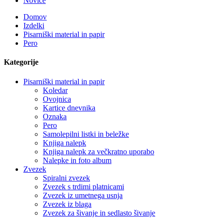
Novice
Domov
Izdelki
Pisarniški material in papir
Pero
Kategorije
Pisarniški material in papir
Koledar
Ovojnica
Kartice dnevnika
Oznaka
Pero
Samolepilni listki in beležke
Knjiga nalepk
Knjiga nalepk za večkratno uporabo
Nalepke in foto album
Zvezek
Spiralni zvezek
Zvezek s trdimi platnicami
Zvezek iz umetnega usnja
Zvezek iz blaga
Zvezek za šivanje in sedlasto šivanje