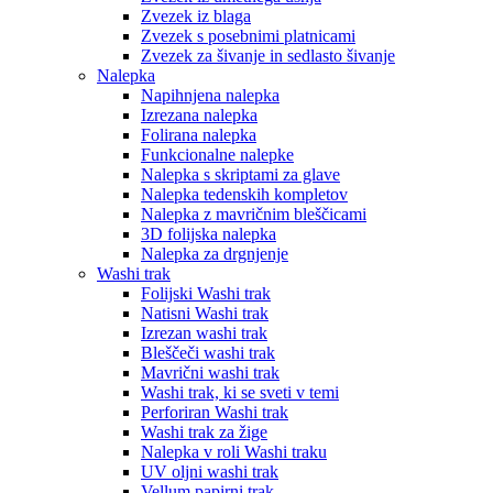
Zvezek iz blaga
Zvezek s posebnimi platnicami
Zvezek za šivanje in sedlasto šivanje
Nalepka
Napihnjena nalepka
Izrezana nalepka
Folirana nalepka
Funkcionalne nalepke
Nalepka s skriptami za glave
Nalepka tedenskih kompletov
Nalepka z mavričnim bleščicami
3D folijska nalepka
Nalepka za drgnjenje
Washi trak
Folijski Washi trak
Natisni Washi trak
Izrezan washi trak
Bleščeči washi trak
Mavrični washi trak
Washi trak, ki se sveti v temi
Perforiran Washi trak
Washi trak za žige
Nalepka v roli Washi traku
UV oljni washi trak
Vellum papirni trak