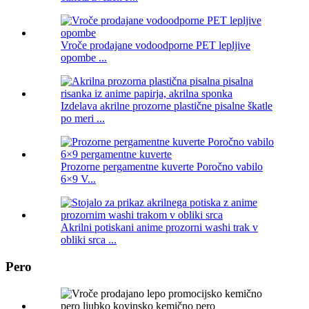
Vroče prodajane vodoodporne PET lepljive
opombe ...
Izdelava akrilne prozorne plastične pisalne škatle
po meri ...
Prozorne pergamentne kuverte Poročno vabilo
6×9 V...
Akrilni potiskani anime prozorni washi trak v
obliki srca ...
Pero