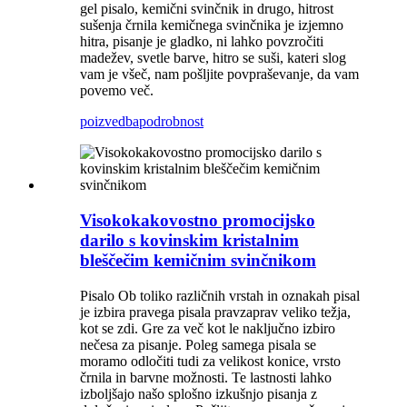
gel pisalo, kemični svinčnik in drugo, hitrost
sušenja črnila kemičnega svinčnika je izjemno
hitra, pisanje je gladko, ni lahko povzročiti
madežev, svetle barve, hitro se suši, kateri slog
vam je všeč, nam pošljite povpraševanje, da vam
povemo več.
poizvedba
podrobnost
Visokokakovostno promocijsko
darilo s kovinskim kristalnim
bleščečim kemičnim svinčnikom
Pisalo Ob toliko različnih vrstah in oznakah pisal
je izbira pravega pisala pravzaprav veliko težja,
kot se zdi. Gre za več kot le naključno izbiro
nečesa za pisanje. Poleg samega pisala se
moramo odločiti tudi za velikost konice, vrsto
črnila in barvne možnosti. Te lastnosti lahko
izboljšajo našo splošno izkušnjo pisanja z