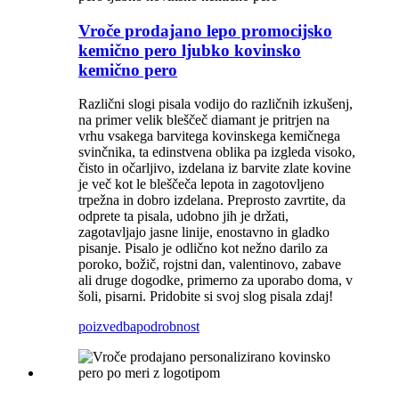
Vroče prodajano lepo promocijsko
kemično pero ljubko kovinsko
kemično pero
Različni slogi pisala vodijo do različnih izkušenj,
na primer velik bleščeč diamant je pritrjen na
vrhu vsakega barvitega kovinskega kemičnega
svinčnika, ta edinstvena oblika pa izgleda visoko,
čisto in očarljivo, izdelana iz barvite zlate kovine
je več kot le bleščeča lepota in zagotovljeno
trpežna in dobro izdelana. Preprosto zavrtite, da
odprete ta pisala, udobno jih je držati,
zagotavljajo jasne linije, enostavno in gladko
pisanje. Pisalo je odlično kot nežno darilo za
poroko, božič, rojstni dan, valentinovo, zabave
ali druge dogodke, primerno za uporabo doma, v
šoli, pisarni. Pridobite si svoj slog pisala zdaj!
poizvedba
podrobnost