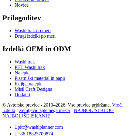
Novice
Prilagoditev
Washi trak po meri
Drugi izdelki po meri
Izdelki OEM in ODM
Washi trak
PET Washi trak
Nalepka
Pisarniški material in papir
Knjiga nalepk
Misil Craft Designs
Dodatki
© Avtorske pravice - 2010–2026: Vse pravice pridržane.
Vroči
izdelki
-
Zemljevid spletnega mesta
-
NAJBOLJŠI BLOG
-
NAJBOLJŠE ISKANJE

pitt@washiplanner.com

+86 18825700874