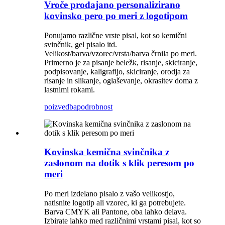
Vroče prodajano personalizirano
kovinsko pero po meri z logotipom
Ponujamo različne vrste pisal, kot so kemični
svinčnik, gel pisalo itd.
Velikost/barva/vzorec/vrsta/barva črnila po meri.
Primerno je za pisanje beležk, risanje, skiciranje,
podpisovanje, kaligrafijo, skiciranje, orodja za
risanje in slikanje, oglaševanje, okrasitev doma z
lastnimi rokami.
poizvedba
podrobnost
Kovinska kemična svinčnika z
zaslonom na dotik s klik peresom po
meri
Po meri izdelano pisalo z vašo velikostjo,
natisnite logotip ali vzorec, ki ga potrebujete.
Barva CMYK ali Pantone, oba lahko delava.
Izbirate lahko med različnimi vrstami pisal, kot so