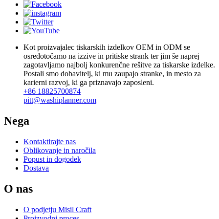
Kot proizvajalec tiskarskih izdelkov OEM in ODM se
osredotočamo na izzive in pritiske strank ter jim še naprej
zagotavljamo najbolj konkurenčne rešitve za tiskarske izdelke.
Postali smo dobavitelj, ki mu zaupajo stranke, in mesto za
karierni razvoj, ki ga priznavajo zaposleni.
+86 18825700874
pitt@washiplanner.com
Nega
Kontaktirajte nas
Oblikovanje in naročila
Popust in dogodek
Dostava
O nas
O podjetju Misil Craft
Proizvodni proces