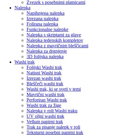
Zvezek s posebnimi platnicami
Nalepka
Napihnjena nalepka
Izrezana nalepka
Folirana nalepka
Funkcionalne nalepke
Nalepka s skriptami za glave
Nalepka tedenskih kompletov
Nalepka z mavričnim bleščicami
Nalepka za drgnjenje
3D folijska nalepka
Washi trak
Folijski Washi trak
Natisni Washi trak
Izrezan washi trak
Bleščeči washi trak
Washi trak, ki se sveti v temi
Mavrični washi trak
Perforiran Washi trak
Washi trak za žige
Nalepka v roli Washi traku
UV oljni washi trak
Vellum papirni trak
Trak za pisanje nalepk v roli
Teksturni posebni papirni trak