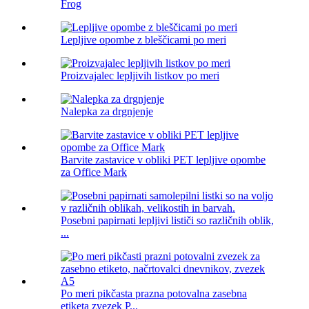
Frog
Lepljive opombe z bleščicami po meri
Proizvajalec lepljivih listkov po meri
Nalepka za drgnjenje
Barvite zastavice v obliki PET lepljive opombe
za Office Mark
Posebni papirnati lepljivi lističi so različnih oblik,
...
Po meri pikčasta prazna potovalna zasebna
etiketa zvezek P...