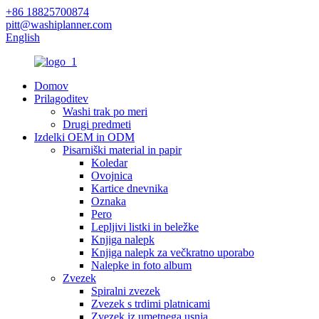
+86 18825700874
pitt@washiplanner.com
English
Domov
Prilagoditev
Washi trak po meri
Drugi predmeti
Izdelki OEM in ODM
Pisarniški material in papir
Koledar
Ovojnica
Kartice dnevnika
Oznaka
Pero
Lepljivi listki in beležke
Knjiga nalepk
Knjiga nalepk za večkratno uporabo
Nalepke in foto album
Zvezek
Spiralni zvezek
Zvezek s trdimi platnicami
Zvezek iz umetnega usnja