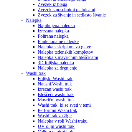
Zvezek iz blaga
Zvezek s posebnimi platnicami
Zvezek za šivanje in sedlasto šivanje
Nalepka
Napihnjena nalepka
Izrezana nalepka
Folirana nalepka
Funkcionalne nalepke
Nalepka s skriptami za glave
Nalepka tedenskih kompletov
Nalepka z mavričnim bleščicami
3D folijska nalepka
Nalepka za drgnjenje
Washi trak
Folijski Washi trak
Natisni Washi trak
Izrezan washi trak
Bleščeči washi trak
Mavrični washi trak
Washi trak, ki se sveti v temi
Perforiran Washi trak
Washi trak za žige
Nalepka v roli Washi traku
UV oljni washi trak
Vellum papirni trak