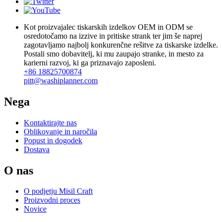
Kot proizvajalec tiskarskih izdelkov OEM in ODM se
osredotočamo na izzive in pritiske strank ter jim še naprej
zagotavljamo najbolj konkurenčne rešitve za tiskarske izdelke.
Postali smo dobavitelj, ki mu zaupajo stranke, in mesto za
karierni razvoj, ki ga priznavajo zaposleni.
+86 18825700874
pitt@washiplanner.com
Nega
Kontaktirajte nas
Oblikovanje in naročila
Popust in dogodek
Dostava
O nas
O podjetju Misil Craft
Proizvodni proces
Novice