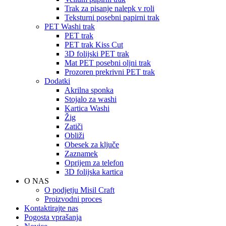
Trak za pisanje nalepk v roli
Teksturni posebni papirni trak
PET Washi trak
PET trak
PET trak Kiss Cut
3D folijski PET trak
Mat PET posebni oljni trak
Prozoren prekrivni PET trak
Dodatki
Akrilna sponka
Stojalo za washi
Kartica Washi
Žig
Zatiči
Obliži
Obesek za ključe
Zaznamek
Oprijem za telefon
3D folijska kartica
O NAS
O podjetju Misil Craft
Proizvodni proces
Kontaktirajte nas
Pogosta vprašanja