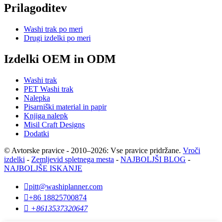
Prilagoditev
Washi trak po meri
Drugi izdelki po meri
Izdelki OEM in ODM
Washi trak
PET Washi trak
Nalepka
Pisarniški material in papir
Knjiga nalepk
Misil Craft Designs
Dodatki
© Avtorske pravice - 2010–2026: Vse pravice pridržane.
Vroči
izdelki
-
Zemljevid spletnega mesta
-
NAJBOLJŠI BLOG
-
NAJBOLJŠE ISKANJE

pitt@washiplanner.com

+86 18825700874

+8613537320647