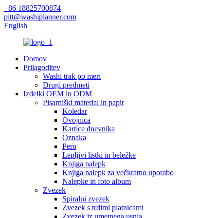
+86 18825700874
pitt@washiplanner.com
English
Domov
Prilagoditev
Washi trak po meri
Drugi predmeti
Izdelki OEM in ODM
Pisarniški material in papir
Koledar
Ovojnica
Kartice dnevnika
Oznaka
Pero
Lepljivi listki in beležke
Knjiga nalepk
Knjiga nalepk za večkratno uporabo
Nalepke in foto album
Zvezek
Spiralni zvezek
Zvezek s trdimi platnicami
Zvezek iz umetnega usnja