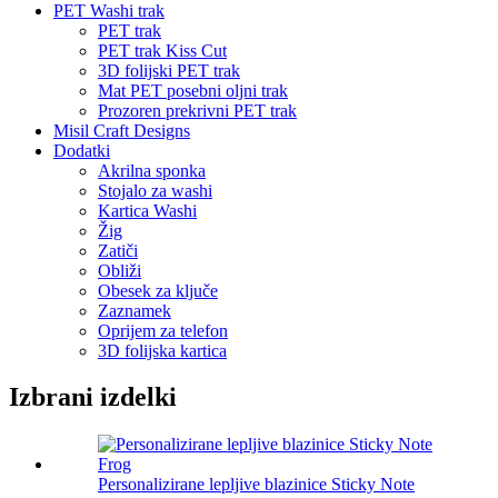
PET Washi trak
PET trak
PET trak Kiss Cut
3D folijski PET trak
Mat PET posebni oljni trak
Prozoren prekrivni PET trak
Misil Craft Designs
Dodatki
Akrilna sponka
Stojalo za washi
Kartica Washi
Žig
Zatiči
Obliži
Obesek za ključe
Zaznamek
Oprijem za telefon
3D folijska kartica
Izbrani izdelki
Personalizirane lepljive blazinice Sticky Note