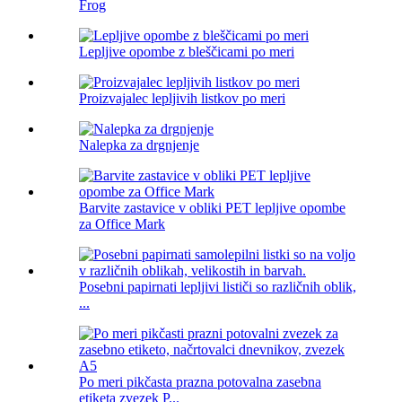
Frog
Lepljive opombe z bleščicami po meri
Proizvajalec lepljivih listkov po meri
Nalepka za drgnjenje
Barvite zastavice v obliki PET lepljive opombe
za Office Mark
Posebni papirnati lepljivi lističi so različnih oblik,
...
Po meri pikčasta prazna potovalna zasebna
etiketa zvezek P...