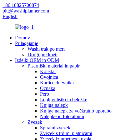
+86 18825700874
pitt@washiplanner.com
English
Domov
Prilagajanje
Washi trak po meri
Drugi predmeti
Izdelki OEM in ODM
Pisarniški material in papir
Koledar
Ovojnica
Kartice dnevnika
Oznaka
Pero
Lepljivi listki in beležke
Knjiga nalepk
Knjiga nalepk za večkratno uporabo
Nalepke in foto album
Zvezek
Spiralni zvezek
Zvezek s trdimi platnicami
Zvezek iz umetnega usnja