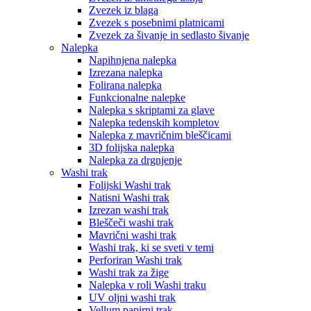
Zvezek iz blaga
Zvezek s posebnimi platnicami
Zvezek za šivanje in sedlasto šivanje
Nalepka
Napihnjena nalepka
Izrezana nalepka
Folirana nalepka
Funkcionalne nalepke
Nalepka s skriptami za glave
Nalepka tedenskih kompletov
Nalepka z mavričnim bleščicami
3D folijska nalepka
Nalepka za drgnjenje
Washi trak
Folijski Washi trak
Natisni Washi trak
Izrezan washi trak
Bleščeči washi trak
Mavrični washi trak
Washi trak, ki se sveti v temi
Perforiran Washi trak
Washi trak za žige
Nalepka v roli Washi traku
UV oljni washi trak
Vellum papirni trak