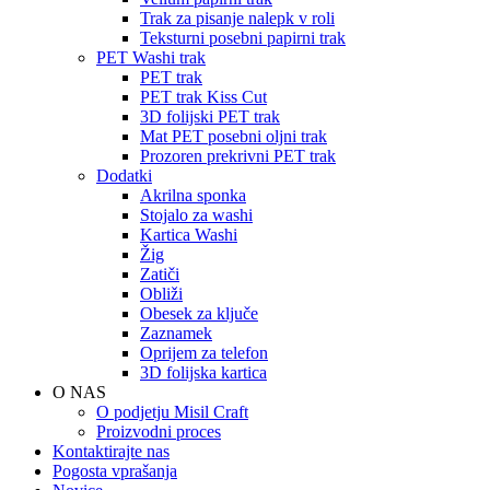
Trak za pisanje nalepk v roli
Teksturni posebni papirni trak
PET Washi trak
PET trak
PET trak Kiss Cut
3D folijski PET trak
Mat PET posebni oljni trak
Prozoren prekrivni PET trak
Dodatki
Akrilna sponka
Stojalo za washi
Kartica Washi
Žig
Zatiči
Obliži
Obesek za ključe
Zaznamek
Oprijem za telefon
3D folijska kartica
O NAS
O podjetju Misil Craft
Proizvodni proces
Kontaktirajte nas
Pogosta vprašanja