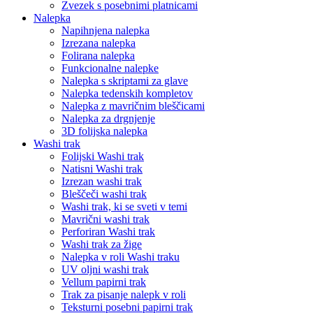
Zvezek s posebnimi platnicami
Nalepka
Napihnjena nalepka
Izrezana nalepka
Folirana nalepka
Funkcionalne nalepke
Nalepka s skriptami za glave
Nalepka tedenskih kompletov
Nalepka z mavričnim bleščicami
Nalepka za drgnjenje
3D folijska nalepka
Washi trak
Folijski Washi trak
Natisni Washi trak
Izrezan washi trak
Bleščeči washi trak
Washi trak, ki se sveti v temi
Mavrični washi trak
Perforiran Washi trak
Washi trak za žige
Nalepka v roli Washi traku
UV oljni washi trak
Vellum papirni trak
Trak za pisanje nalepk v roli
Teksturni posebni papirni trak