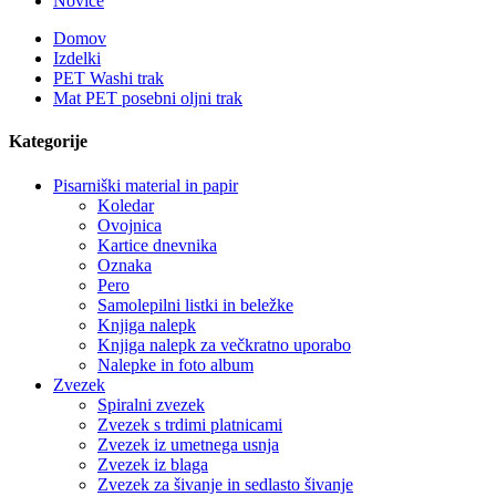
Novice
Domov
Izdelki
PET Washi trak
Mat PET posebni oljni trak
Kategorije
Pisarniški material in papir
Koledar
Ovojnica
Kartice dnevnika
Oznaka
Pero
Samolepilni listki in beležke
Knjiga nalepk
Knjiga nalepk za večkratno uporabo
Nalepke in foto album
Zvezek
Spiralni zvezek
Zvezek s trdimi platnicami
Zvezek iz umetnega usnja
Zvezek iz blaga
Zvezek za šivanje in sedlasto šivanje