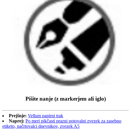
Pišite nanje (z markerjem ali iglo)
Prejšnje:
Vellum papirni trak
Naprej:
Po meri pikčasti prazni potovalni zvezek za zasebno
etiketo, načrtovalci dnevnikov, zvezek A5