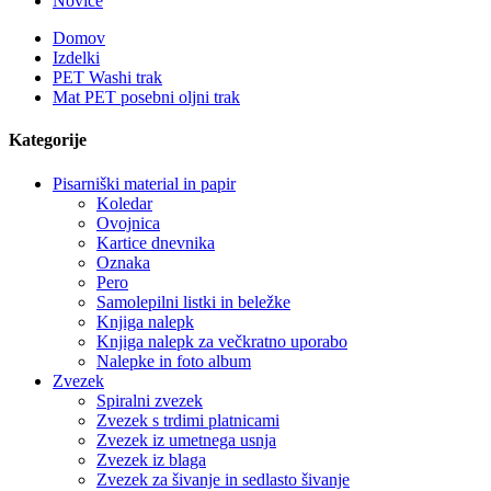
Novice
Domov
Izdelki
PET Washi trak
Mat PET posebni oljni trak
Kategorije
Pisarniški material in papir
Koledar
Ovojnica
Kartice dnevnika
Oznaka
Pero
Samolepilni listki in beležke
Knjiga nalepk
Knjiga nalepk za večkratno uporabo
Nalepke in foto album
Zvezek
Spiralni zvezek
Zvezek s trdimi platnicami
Zvezek iz umetnega usnja
Zvezek iz blaga
Zvezek za šivanje in sedlasto šivanje