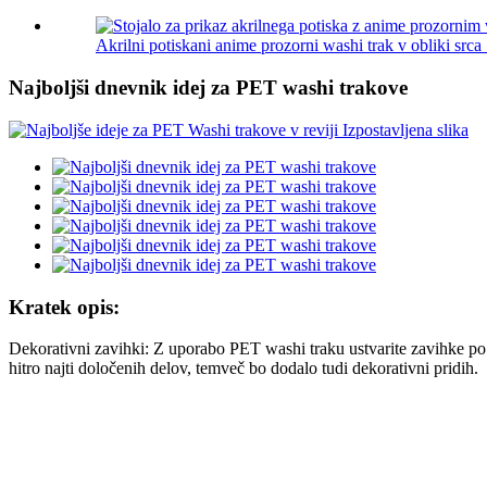
Akrilni potiskani anime prozorni washi trak v obliki srca .
Najboljši dnevnik idej za PET washi trakove
Kratek opis:
Dekorativni zavihki: Z uporabo PET washi traku ustvarite zavihke po m
hitro najti določenih delov, temveč bo dodalo tudi dekorativni pridih.