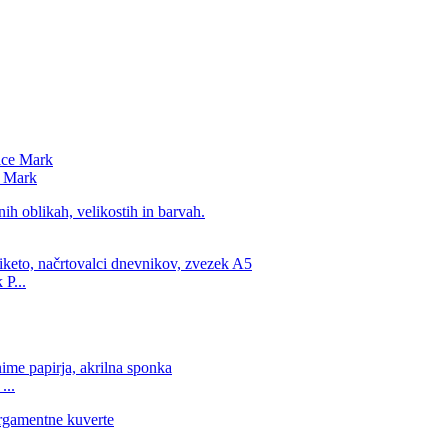
e Mark
 P...
...