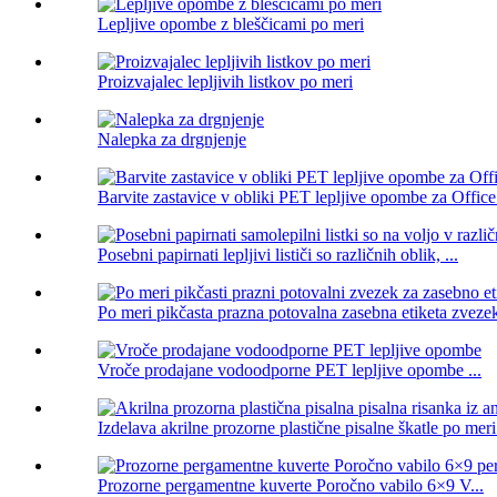
Lepljive opombe z bleščicami po meri
Proizvajalec lepljivih listkov po meri
Nalepka za drgnjenje
Barvite zastavice v obliki PET lepljive opombe za Offic
Posebni papirnati lepljivi lističi so različnih oblik, ...
Po meri pikčasta prazna potovalna zasebna etiketa zvezek
Vroče prodajane vodoodporne PET lepljive opombe ...
Izdelava akrilne prozorne plastične pisalne škatle po meri 
Prozorne pergamentne kuverte Poročno vabilo 6×9 V...