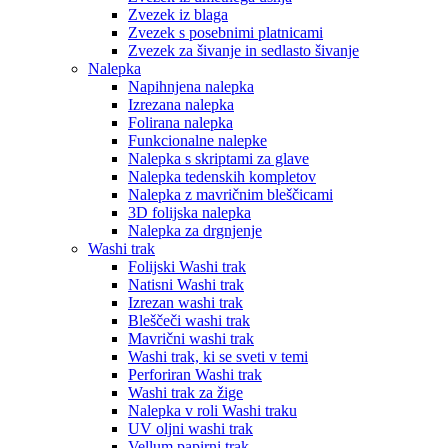
Zvezek iz blaga
Zvezek s posebnimi platnicami
Zvezek za šivanje in sedlasto šivanje
Nalepka
Napihnjena nalepka
Izrezana nalepka
Folirana nalepka
Funkcionalne nalepke
Nalepka s skriptami za glave
Nalepka tedenskih kompletov
Nalepka z mavričnim bleščicami
3D folijska nalepka
Nalepka za drgnjenje
Washi trak
Folijski Washi trak
Natisni Washi trak
Izrezan washi trak
Bleščeči washi trak
Mavrični washi trak
Washi trak, ki se sveti v temi
Perforiran Washi trak
Washi trak za žige
Nalepka v roli Washi traku
UV oljni washi trak
Vellum papirni trak