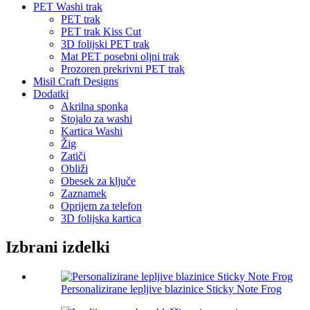
PET Washi trak
PET trak
PET trak Kiss Cut
3D folijski PET trak
Mat PET posebni oljni trak
Prozoren prekrivni PET trak
Misil Craft Designs
Dodatki
Akrilna sponka
Stojalo za washi
Kartica Washi
Žig
Zatiči
Obliži
Obesek za ključe
Zaznamek
Oprijem za telefon
3D folijska kartica
Izbrani izdelki
Personalizirane lepljive blazinice Sticky Note Frog