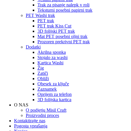
Trak za pisanje nalepk v roli
Teksturni posebni papirni trak
PET Washi trak
PET trak
PET trak Kiss Cut
3D folijski PET trak
Mat PET posebni oljni trak
Prozoren prekrivni PET trak
Dodatki
Akrilna sponka
Stojalo za washi
Kartica Washi
Žig
Zatiči
Obliži
Obesek za ključe
Zaznamek
Oprijem za telefon
3D folijska kartica
O NAS
O podjetju Misil Craft
Proizvodni proces
Kontaktirajte nas
Pogosta vprašanja