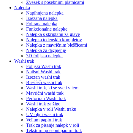
Zvezek s posebnimi platnicami
Nalepka
Napihnjena nalepka
Izrezana nalepka
Folirana nalepka
Funkcionalne nalepke
Nalepka s skriptami za glave
Nalepka tedenskih kompletov
Nalepka z mavričnim bleščicami
Nalepka za drgnjenje
3D folijska nalepka
Washi trak
Folijski Washi trak
Natisni Washi trak
Izrezan washi trak
Bleščeči washi trak
Washi trak, ki se sveti v temi
Mavrični washi trak
Perforiran Washi trak
Washi trak za žige
Nalepka v roli Washi traku
UV oljni washi trak
Vellum papirni trak
Trak za pisanje nalepk v roli
Teksturni posebni papirni trak