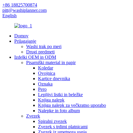
+86 18825700874
pitt@washiplanner.com
English
Domov
Prilagajanje
Washi trak po meri
Drugi predmeti
Izdelki OEM in ODM
Pisarniški material in papir
Koledar
Ovojnica
Kartice dnevnika
Oznaka
Pero
Lepljivi listki in beležke
Knjiga nalepk
Knjiga nalepk za večkratno uporabo
Nalepke in foto album
Zvezek
Spiralni zvezek
Zvezek s trdimi platnicami
Zvezek iz umetnega usnja