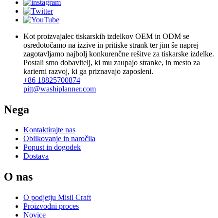
Kot proizvajalec tiskarskih izdelkov OEM in ODM se
osredotočamo na izzive in pritiske strank ter jim še naprej
zagotavljamo najbolj konkurenčne rešitve za tiskarske izdelke.
Postali smo dobavitelj, ki mu zaupajo stranke, in mesto za
karierni razvoj, ki ga priznavajo zaposleni.
+86 18825700874
pitt@washiplanner.com
Nega
Kontaktirajte nas
Oblikovanje in naročila
Popust in dogodek
Dostava
O nas
O podjetju Misil Craft
Proizvodni proces
Novice