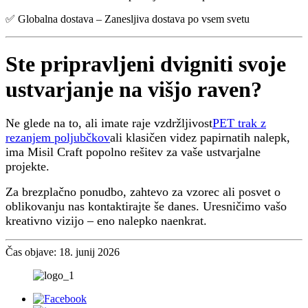
✅ Globalna dostava – Zanesljiva dostava po vsem svetu
Ste pripravljeni dvigniti svoje
ustvarjanje na višjo raven?
Ne glede na to, ali imate raje vzdržljivost
PET trak z
rezanjem poljubčkov
ali klasičen videz papirnatih nalepk,
ima Misil Craft popolno rešitev za vaše ustvarjalne
projekte.
Za brezplačno ponudbo, zahtevo za vzorec ali posvet o
oblikovanju nas kontaktirajte še danes. Uresničimo vašo
kreativno vizijo – eno nalepko naenkrat.
Čas objave: 18. junij 2026