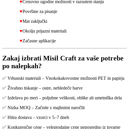
♥
Cenovno ugodne možnosti v razsutem stanju
♥
Površine za pisanje
♥
Mat zaključki
♥
Okolju prijazni materiali
♥
Začasne aplikacije
Zakaj izbrati Misil Craft za vaše potrebe
po nalepkah?
✅ Vrhunski materiali – Visokokakovostne možnosti PET in papirja
✅ Živahno tiskanje – ostre, nebledeče barve
✅ Izdelava po meri – poljubne velikosti, oblike ali umetniška dela
✅ Nizka MOQ – Začnite z majhnimi naročili
✅ Hitra dostava – vzorci v 5–7 dneh
✅ Konkurenčne cene – veleprodajne cene neposredno iz tovarne