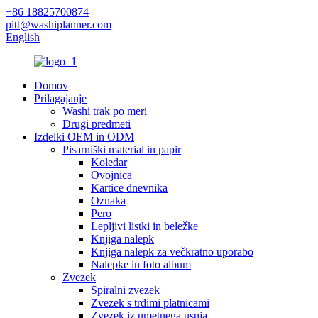
+86 18825700874
pitt@washiplanner.com
English
Domov
Prilagajanje
Washi trak po meri
Drugi predmeti
Izdelki OEM in ODM
Pisarniški material in papir
Koledar
Ovojnica
Kartice dnevnika
Oznaka
Pero
Lepljivi listki in beležke
Knjiga nalepk
Knjiga nalepk za večkratno uporabo
Nalepke in foto album
Zvezek
Spiralni zvezek
Zvezek s trdimi platnicami
Zvezek iz umetnega usnja