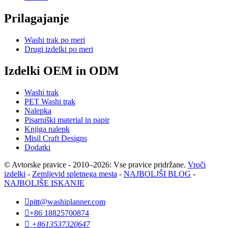
Prilagajanje
Washi trak po meri
Drugi izdelki po meri
Izdelki OEM in ODM
Washi trak
PET Washi trak
Nalepka
Pisarniški material in papir
Knjiga nalepk
Misil Craft Designs
Dodatki
© Avtorske pravice - 2010–2026: Vse pravice pridržane.
Vroči
izdelki
-
Zemljevid spletnega mesta
-
NAJBOLJŠI BLOG
-
NAJBOLJŠE ISKANJE

pitt@washiplanner.com

+86 18825700874

+8613537320647