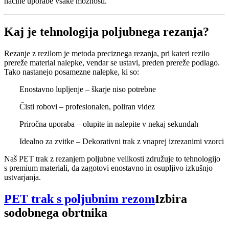
načine uporabe vsake možnosti.
Kaj je tehnologija poljubnega rezanja?
Rezanje z rezilom je metoda preciznega rezanja, pri kateri rezilo
prereže material nalepke, vendar se ustavi, preden prereže podlago.
Tako nastanejo posamezne nalepke, ki so:
Enostavno lupljenje – škarje niso potrebne
Čisti robovi – profesionalen, poliran videz
Priročna uporaba – olupite in nalepite v nekaj sekundah
Idealno za zvitke – Dekorativni trak z vnaprej izrezanimi vzorci
Naš PET trak z rezanjem poljubne velikosti združuje to tehnologijo
s premium materiali, da zagotovi enostavno in osupljivo izkušnjo
ustvarjanja.
PET trak s poljubnim rezom
Izbira
sodobnega obrtnika