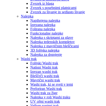
Zvezek iz blaga
Zvezek s posebnimi platnicami
Zvezek za šivanje in sedlasto šivanje
Nalepka
Napihnjena nalepka
Izrezana nalepka
Folirana nalepka
Funkcionalne nalepke
Nalepka s skriptami za glave
Nalepka tedenskih kompletov
Nalepka z mavričnim bleščicami
3D folijska nalepka
Nalepka za drgnjenje
Washi trak
Folijski Washi trak
Natisni Washi trak
Izrezan washi trak
Bleščeči washi trak
Mavrični washi trak
Washi trak, ki se sveti v temi
Perforiran Washi trak
Washi trak za žige
Nalepka v roli Washi traku
UV oljni washi trak
Vellum papirni trak