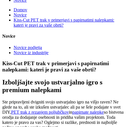
Novice
Domov
Novice
Kiss-Cut PET trak v primerjavi s papirnatimi nalepkami:
kateri je pravi za vaše obrti?
Novice
Novice podjetja
Novice iz industrije
Kiss-Cut PET trak v primerjavi s papirnatimi
nalepkami: kateri je pravi za vaše obrti?
Izboljšajte svojo ustvarjalno igro s
premium nalepkami
Ste pripravljeni dvigniti svojo ustvarjalno igro na višjo raven? Ne
glede na to, ali ste izkušen ustvarjalec ali pa se šele podajate v svet
DIY,
PET trak z rezanjem poljubčkov
in
papirnate nalepke
so bistvena
orodja za dodajanje osebnosti in pridiha vašim projektom. Toda
katero je pravo za vas? Oglejmo si razlike, prednosti in najboljše