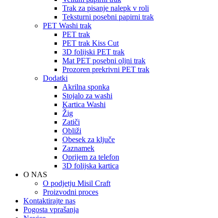
Trak za pisanje nalepk v roli
Teksturni posebni papirni trak
PET Washi trak
PET trak
PET trak Kiss Cut
3D folijski PET trak
Mat PET posebni oljni trak
Prozoren prekrivni PET trak
Dodatki
Akrilna sponka
Stojalo za washi
Kartica Washi
Žig
Zatiči
Obliži
Obesek za ključe
Zaznamek
Oprijem za telefon
3D folijska kartica
O NAS
O podjetju Misil Craft
Proizvodni proces
Kontaktirajte nas
Pogosta vprašanja