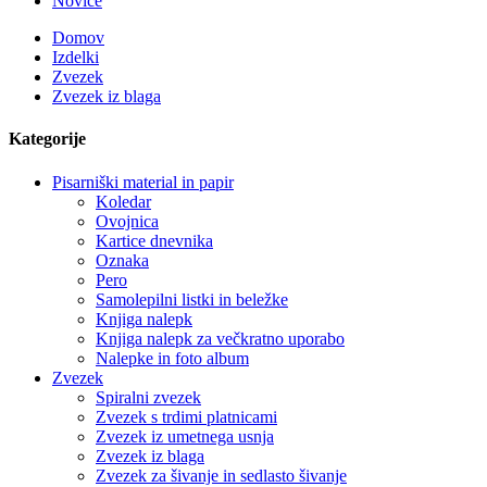
Novice
Domov
Izdelki
Zvezek
Zvezek iz blaga
Kategorije
Pisarniški material in papir
Koledar
Ovojnica
Kartice dnevnika
Oznaka
Pero
Samolepilni listki in beležke
Knjiga nalepk
Knjiga nalepk za večkratno uporabo
Nalepke in foto album
Zvezek
Spiralni zvezek
Zvezek s trdimi platnicami
Zvezek iz umetnega usnja
Zvezek iz blaga
Zvezek za šivanje in sedlasto šivanje