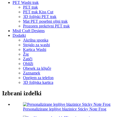
PET Washi trak
PET trak
PET trak Kiss Cut
3D folijski PET trak
Mat PET posebni oljni trak
Prozoren prekrivni PET trak
Misil Craft Designs
Dodatki
Akrilna sponka
Stojalo za washi
Kartica Washi
Žig
Zatiči
Obliži
Obesek za ključe
Zaznamek
Oprijem za telefon
3D folijska kartica
Izbrani izdelki
Personalizirane lepljive blazinice Sticky Note Frog