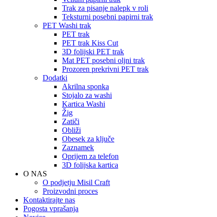
Trak za pisanje nalepk v roli
Teksturni posebni papirni trak
PET Washi trak
PET trak
PET trak Kiss Cut
3D folijski PET trak
Mat PET posebni oljni trak
Prozoren prekrivni PET trak
Dodatki
Akrilna sponka
Stojalo za washi
Kartica Washi
Žig
Zatiči
Obliži
Obesek za ključe
Zaznamek
Oprijem za telefon
3D folijska kartica
O NAS
O podjetju Misil Craft
Proizvodni proces
Kontaktirajte nas
Pogosta vprašanja