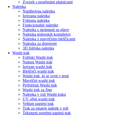
Zvezek s posebnimi platnicami
Nalepka
Napihnjena nalepka
Izrezana nalepka
Folirana nalepka
Funkcionalne nalepke
Nalepka s skriptami za glave
Nalepka tedenskih kompletov
Nalepka z mavričnim bleščicami
Nalepka za drgnjenje
3D folijska nalepka
Washi trak
Folijski Washi trak
Natisni Washi trak
Izrezan washi trak
Bleščeči washi trak
Washi trak, ki se sveti v temi
Mavrični washi trak
Perforiran Washi trak
Washi trak za žige
Nalepka v roli Washi traku
UV oljni washi trak
Vellum papirni trak
Trak za pisanje nalepk v roli
Teksturni posebni papirni trak