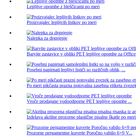
Lepljive opombe z bleščicami po meri
Proizvajalec lepljivih listkov po meri
Nalepka za drgnjenje
Barvite zastavice v obliki PET lepljive opombe za Offic
Posebni papirnati lepljivi lističi so različnih oblik, ...
Po meri pikčasta prazna potovalna zasebna etiketa zvezek
Vroče prodajane vodoodporne PET lepljive opombe ...
Izdelava akrilne prozorne plastične pisalne škatle po meri 
Prozorne pergamentne kuverte Poročno vabilo 6×9 V...