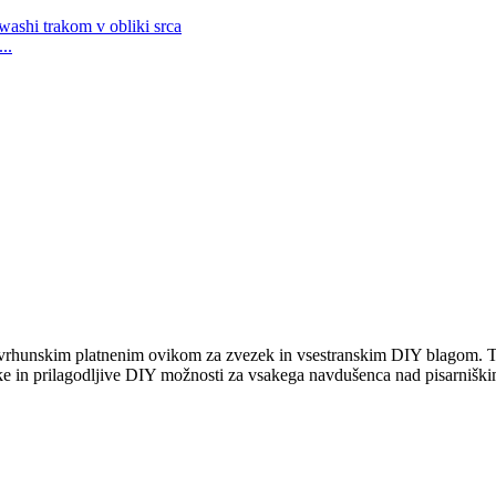
..
im vrhunskim platnenim ovikom za zvezek in vsestranskim DIY blagom. Ta 
vezke in prilagodljive DIY možnosti za vsakega navdušenca nad pisarniš