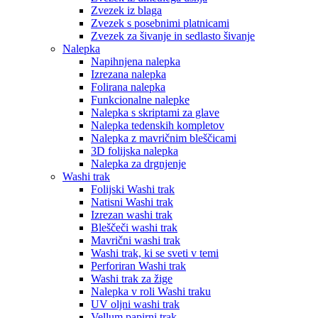
Zvezek iz blaga
Zvezek s posebnimi platnicami
Zvezek za šivanje in sedlasto šivanje
Nalepka
Napihnjena nalepka
Izrezana nalepka
Folirana nalepka
Funkcionalne nalepke
Nalepka s skriptami za glave
Nalepka tedenskih kompletov
Nalepka z mavričnim bleščicami
3D folijska nalepka
Nalepka za drgnjenje
Washi trak
Folijski Washi trak
Natisni Washi trak
Izrezan washi trak
Bleščeči washi trak
Mavrični washi trak
Washi trak, ki se sveti v temi
Perforiran Washi trak
Washi trak za žige
Nalepka v roli Washi traku
UV oljni washi trak
Vellum papirni trak