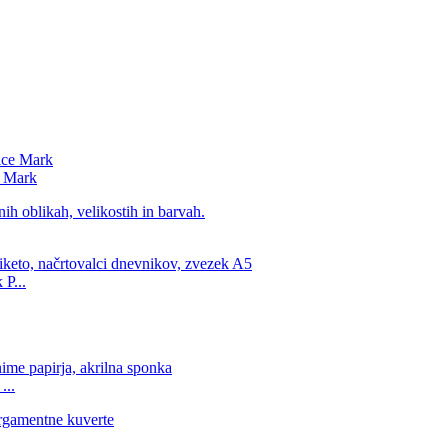
e Mark
 P...
...