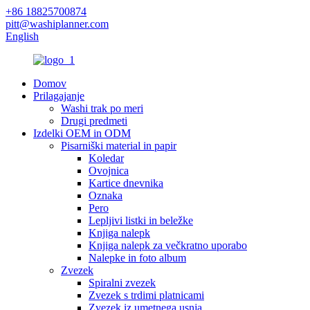
+86 18825700874
pitt@washiplanner.com
English
Domov
Prilagajanje
Washi trak po meri
Drugi predmeti
Izdelki OEM in ODM
Pisarniški material in papir
Koledar
Ovojnica
Kartice dnevnika
Oznaka
Pero
Lepljivi listki in beležke
Knjiga nalepk
Knjiga nalepk za večkratno uporabo
Nalepke in foto album
Zvezek
Spiralni zvezek
Zvezek s trdimi platnicami
Zvezek iz umetnega usnja